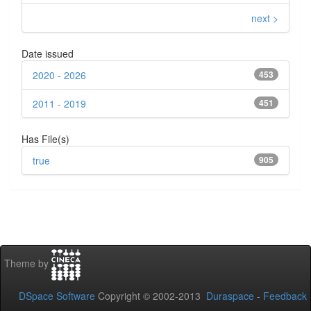
next >
Date issued
2020 - 2026
453
2011 - 2019
451
Has File(s)
true
905
Theme by
DSpace Software
Copyright © 2002-2013
Duraspace
-
Feedback