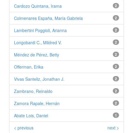
Cardozo Quintana, Irama
2
Colmenares España, María Gabriela
2
Lambertini Poggioli, Arianna
2
Longobardi C., Mildred V.
2
Méndez de Pérez, Betty
2
Offerman, Erika
2
Vivas Santeliz, Jonathan J.
2
Zambrano, Reinaldo
2
Zamora Rapale, Hernán
2
Abate Lois, Daniel
1
< previous
next >