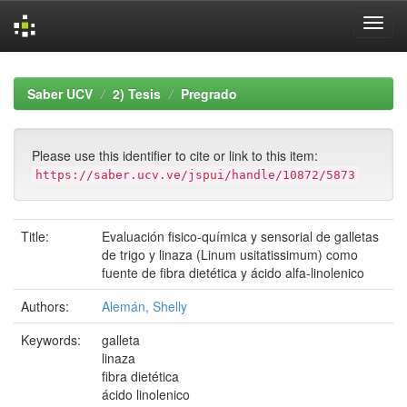
Skip
navigation
Saber UCV
2) Tesis
Pregrado
Please use this identifier to cite or link to this item:
https://saber.ucv.ve/jspui/handle/10872/5873
Title:
Evaluación fisico-química y sensorial de galletas
de trigo y linaza (Linum usitatissimum) como
fuente de fibra dietética y ácido alfa-linolenico
Authors:
Alemán, Shelly
Keywords:
galleta
linaza
fibra dietética
ácido linolenico