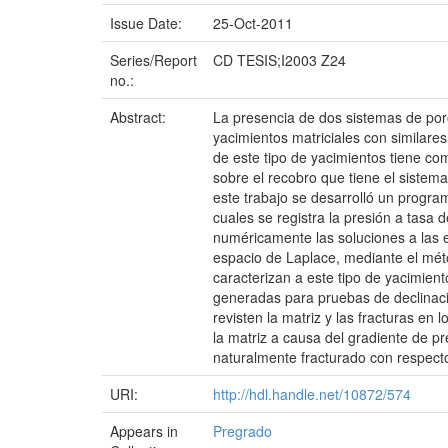
Issue Date:
25-Oct-2011
Series/Report
CD TESIS;I2003 Z24
no.:
Abstract:
La presencia de dos sistemas de por
yacimientos matriciales con similares
de este tipo de yacimientos tiene com
sobre el recobro que tiene el sistem
este trabajo se desarrolló un progr
cuales se registra la presión a tasa 
numéricamente las soluciones a las e
espacio de Laplace, mediante el méto
caracterizan a este tipo de yacimient
generadas para pruebas de declinació
revisten la matriz y las fracturas en 
la matriz a causa del gradiente de pr
naturalmente fracturado con respecto
URI:
http://hdl.handle.net/10872/574
Appears in
Pregrado