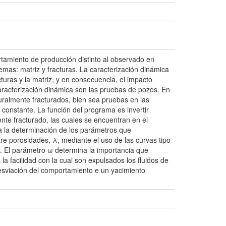
tamiento de producción distinto al observado en
temas: matriz y fracturas. La caracterización dinámica
cturas y la matriz, y en consecuencia, el impacto
caracterización dinámica son las pruebas de pozos. En
uralmente fracturados, bien sea pruebas en las
n constante. La función del programa es invertir
nte fracturado, las cuales se encuentran en el
a la determinación de los parámetros que
tre porosidades, λ, mediante el uso de las curvas tipo
jo. El parámetro ω determina la importancia que
 la facilidad con la cual son expulsados los fluidos de
 desviación del comportamiento e un yacimiento