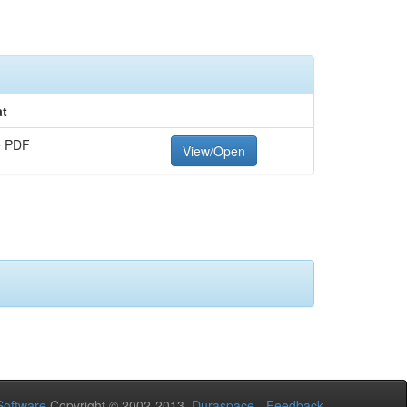
t
e PDF
View/Open
oftware
Copyright © 2002-2013
Duraspace
-
Feedback