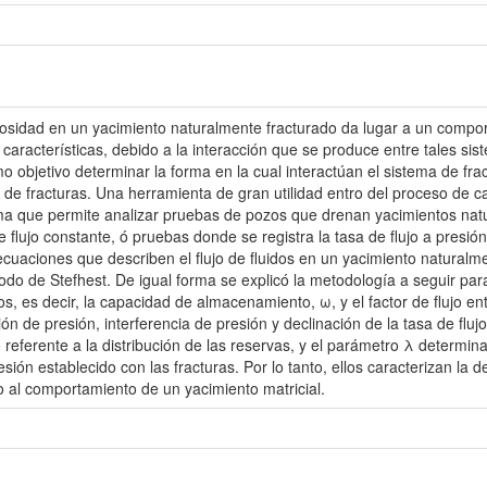
osidad en un yacimiento naturalmente fracturado da lugar a un compor
 características, debido a la interacción que se produce entre tales sis
o objetivo determinar la forma en la cual interactúan el sistema de fra
a de fracturas. Una herramienta de gran utilidad entro del proceso de 
ama que permite analizar pruebas de pozos que drenan yacimientos nat
de flujo constante, ó pruebas donde se registra la tasa de flujo a presió
cuaciones que describen el flujo de fluidos en un yacimiento naturalme
do de Stefhest. De igual forma se explicó la metodología a seguir par
os, es decir, la capacidad de almacenamiento, ω, y el factor de flujo en
n de presión, interferencia de presión y declinación de la tasa de flu
lo referente a la distribución de las reservas, y el parámetro λ determina
esión establecido con las fracturas. Por lo tanto, ellos caracterizan la
 al comportamiento de un yacimiento matricial.