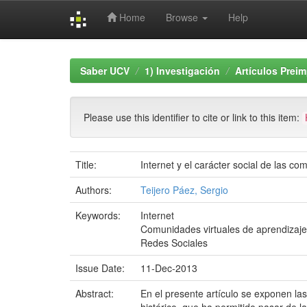
Home
Browse
Help
Skip
navigation
Saber UCV
1) Investigación
Artículos Prei
Please use this identifier to cite or link to this item:
Title:
Internet y el carácter social de las c
Authors:
Teijero Páez, Sergio
Keywords:
Internet
Comunidades virtuales de aprendizaje
Redes Sociales
Issue Date:
11-Dec-2013
Abstract:
En el presente artículo se exponen las