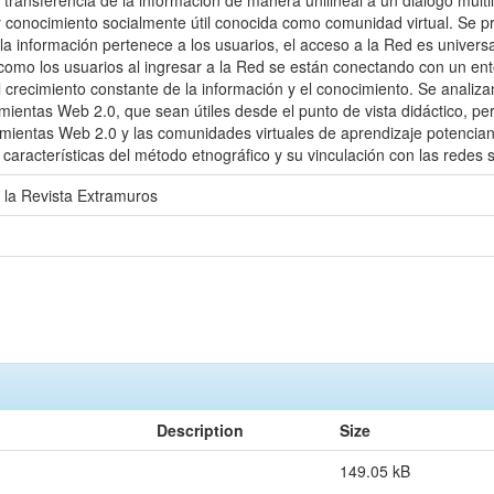
 transferencia de la información de manera unilineal a un diálogo multil
 conocimiento socialmente útil conocida como comunidad virtual. Se p
 la información pertenece a los usuarios, el acceso a la Red es univers
omo los usuarios al ingresar a la Red se están conectando con un en
l crecimiento constante de la información y el conocimiento. Se analizan
ientas Web 2.0, que sean útiles desde el punto de vista didáctico, p
ramientas Web 2.0 y las comunidades virtuales de aprendizaje potencian
 características del método etnográfico y su vinculación con las redes s
r la Revista Extramuros
Description
Size
149.05 kB