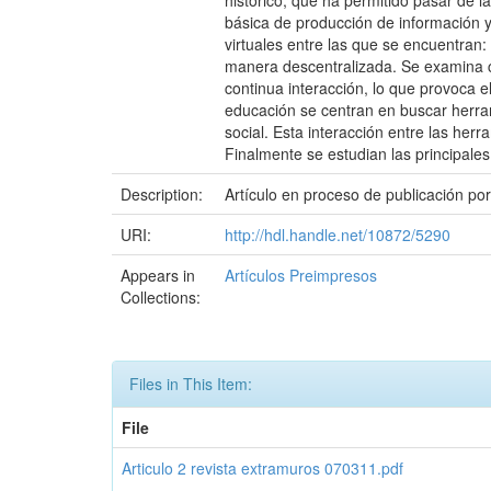
histórico, que ha permitido pasar de la
básica de producción de información y
virtuales entre las que se encuentran:
manera descentralizada. Se examina c
continua interacción, lo que provoca e
educación se centran en buscar herram
social. Esta interacción entre las her
Finalmente se estudian las principales
Description:
Artículo en proceso de publicación po
URI:
http://hdl.handle.net/10872/5290
Appears in
Artículos Preimpresos
Collections:
Files in This Item:
File
Articulo 2 revista extramuros 070311.pdf