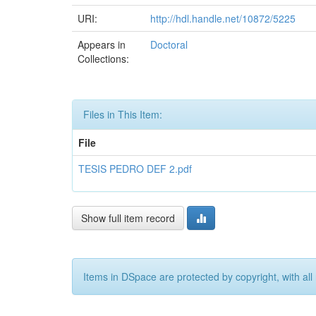
URI:
http://hdl.handle.net/10872/5225
Appears in
Doctoral
Collections:
Files in This Item:
File
TESIS PEDRO DEF 2.pdf
Show full item record
Items in DSpace are protected by copyright, with all 