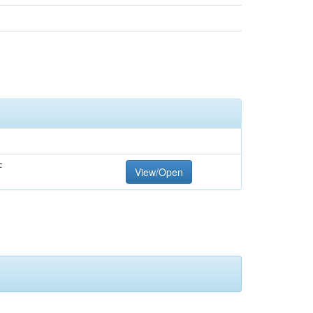
F
View/Open