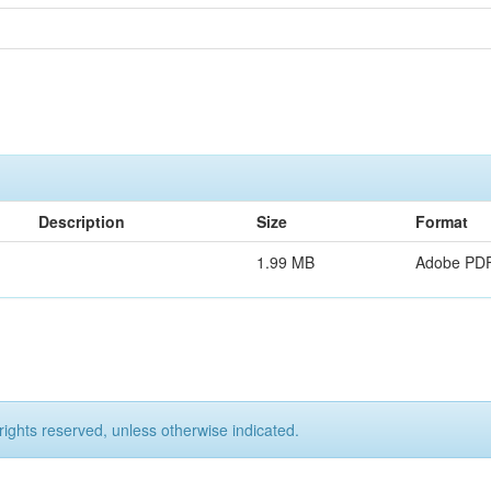
Description
Size
Format
1.99 MB
Adobe PD
rights reserved, unless otherwise indicated.