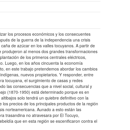
lizar los procesos económicos y los consecuentes
después de la guerra de la independencia una crisis
a caña de azúcar en los valles tocuyanos. A partir de
se produjeron al menos dos grandes transformaciones
plantación de los primeros centrales eléctricos,
eto. Luego, en los años cincuenta la economía
esto, en este trabajo pretendemos abordar los cambios
e indígenas, nuevos propietarios. Y responder, entre
tura tocuyana, el surgimiento de casas y redes
 las consecuencias que a nivel social, cultural y
trabajo (1870-1950) está determinado porque es en
ltibajos solo tendrá un quiebre definitivo con la
 los precios de los principales productos de la región
isis norteamericana. Aunado a esto están las
era trasandina no atravesara por El Tocuyo,
beldía que en esta región se escenificaron contra el