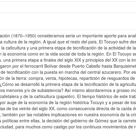
igación (1870–1950) consideramos seria un importante aporte para ana
la cultura de la región. A igual que el resto del país, El Tocuyo sufre 
a caficultura y una primera etapa de tecnificación de la actividad de l
 la economía como en la vida social de toda la región. En El Tocuyo 
 una primera etapa a finales del siglo XIX y principios del XX con la im
legaron por el ferrocarril Bolívar desde Puerto Cabello hasta Barquisim
a de tecnificación con la puesta en marcha del central azucarero. Por 
ión de la tierra: compra, venta, hipotecas, repartición de resguardos d
: ¿Cómo se desarrolló la primera etapa de la tecnificación de la agricul
ivos menores y/o de subsistencia? Así mismo abordaremos a grosso modo
 cafetalera y de la cañicultura (papelón). El tiempo histórico de este 
or auge de la economía de la región histórica Tocuyo y a pesar de los a
as de los veinte del siglo XX, como consecuencia directa de la caída de
, también por las notables implicaciones en nuestra economía de la cr
políticas entre ellas, la decisión del gobierno de Gómez que la carret
 ciudad, para muchos como castigo por los continuos movimientos de re