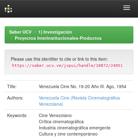
Skip
navigation
Saber UCV
1) Investigación
Proyectos Interinstitucionales-Productos
Please use this identifier to cite or link to this item:
https://saber.ucv.ve/jspui/handle/10872/24051
Title:
Venezuela Cine No. 19-20 Año III. Ago, 1954
Authors:
Venezuela Cine (Revista Cinematográfica
Venezolana)
Keywords:
Cine Venezolano
Crítica cinematográfica
Industria cinematográfica emergente
Cultura y cine contemporáneo