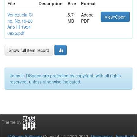
File
Description
Size
Format
Venezuela Ci
5.71
Adobe
View/Open
ne. No.19-20
MB
PDF
Año III 1954
0825.pdf
Show full item record
Items in DSpace are protected by copyright, with all rights
reserved, unless otherwise indicated.
Theme by
DSpace Software
Copyright © 2002-2013
Duraspace
-
Feedback