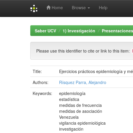
Home
Browse
Help
Skip
navigation
Saber UCV
1) Investigación
Presentaciones
Please use this identifier to cite or link to this item:
Title:
Ejercicios prácticos epidemiología y m
Authors:
Rísquez Parra, Alejandro
Keywords:
epidemiología
estadística
medidas de frecuencia
medidas de asociación
Venezuela
vigilancia epidemiológica
investigación