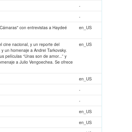
-
-
e Cámaras" con entrevistas a Haydeé
en_US
l cine nacional, y un reporte del
en_US
l y un homenaje a Andrei Tarkovsky.
s películas “Unas son de amor...” y
 homenaje a Julio Vengoechea. Se ofrece
en_US
-
-
en_US
en_US