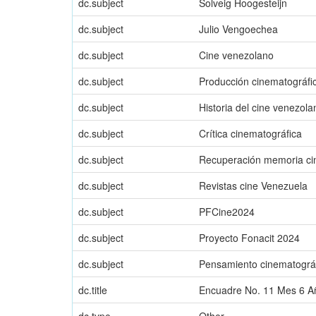
dc.subject
Solveig Hoogesteijn
dc.subject
Julio Vengoechea
dc.subject
Cine venezolano
dc.subject
Producción cinematográfi
dc.subject
Historia del cine venezola
dc.subject
Crítica cinematográfica
dc.subject
Recuperación memoria ci
dc.subject
Revistas cine Venezuela
dc.subject
PFCine2024
dc.subject
Proyecto Fonacit 2024
dc.subject
Pensamiento cinematográ
dc.title
Encuadre No. 11 Mes 6 A