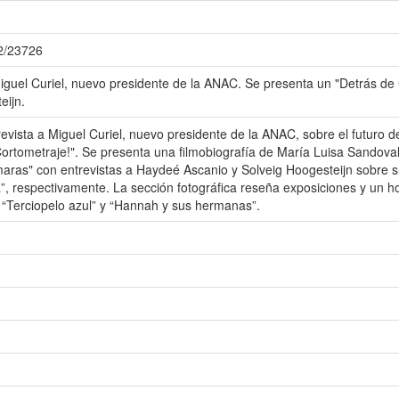
72/23726
Miguel Curiel, nuevo presidente de la ANAC. Se presenta un "Detrás d
eijn.
revista a Miguel Curiel, nuevo presidente de la ANAC, sobre el futuro de
ortometraje!". Se presenta una filmobiografía de María Luisa Sandova
aras" con entrevistas a Haydeé Ascanio y Solveig Hoogesteijn sobre su
ía”, respectivamente. La sección fotográfica reseña exposiciones y un
o “Terciopelo azul” y “Hannah y sus hermanas”.