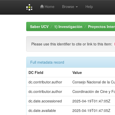
Home
Browse
Help
Skip
navigation
Saber UCV
1) Investigación
Proyectos Inte
Please use this identifier to cite or link to this item:
Full metadata record
DC Field
Value
dc.contributor.author
Consejo Nacional de la Cu
dc.contributor.author
Coordinación de Cine y Fo
dc.date.accessioned
2025-04-19T01:47:05Z
dc.date.available
2025-04-19T01:47:05Z