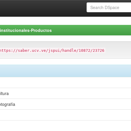
rinstitucionales-Productos
https://saber.ucv.ve/jspui/handle/10872/23726
ltura
tografía