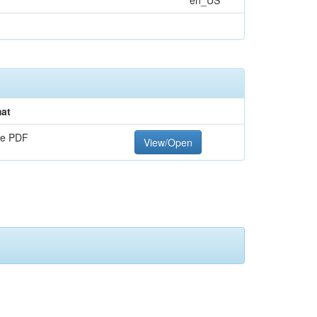
en_US
at
e PDF
View/Open