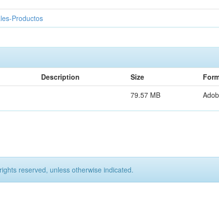
ales-Productos
Description
Size
Form
79.57 MB
Adob
rights reserved, unless otherwise indicated.