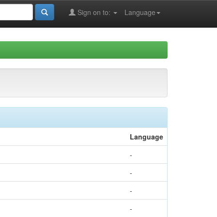
Sign on to:
Language
Language
-
-
-
-