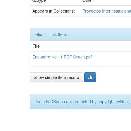
dc.type
Other
Appears in Collections:
Proyectos Interinstitucion
Files in This Item:
File
Encuadre No 11 PDF Seach.pdf
Show simple item record
Items in DSpace are protected by copyright, with all 