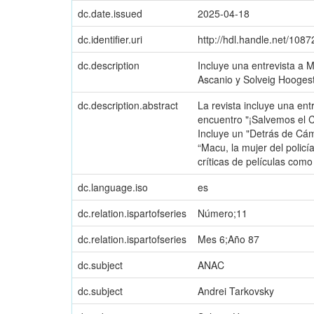
dc.date.issued
2025-04-18
dc.identifier.uri
http://hdl.handle.net/108
dc.description
Incluye una entrevista a 
Ascanio y Solveig Hoogest
dc.description.abstract
La revista incluye una ent
encuentro "¡Salvemos el C
Incluye un "Detrás de Cám
“Macu, la mujer del polic
críticas de películas com
dc.language.iso
es
dc.relation.ispartofseries
Número;11
dc.relation.ispartofseries
Mes 6;Año 87
dc.subject
ANAC
dc.subject
Andrei Tarkovsky