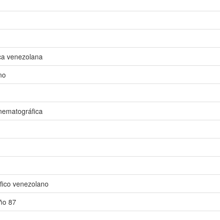
ca venezolana
no
nematográfica
fico venezolano
ño 87