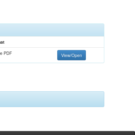
at
e PDF
View/Open