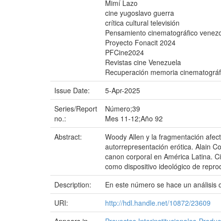
Mimí Lazo
cine yugoslavo guerra
crítica cultural televisión
Pensamiento cinematográfico venez
Proyecto Fonacit 2024
PFCine2024
Revistas cine Venezuela
Recuperación memoria cinematográf
Issue Date:
5-Apr-2025
Series/Report
Número;39
no.:
Mes 11-12;Año 92
Abstract:
Woody Allen y la fragmentación afect
autorrepresentación erótica. Alain C
canon corporal en América Latina. Ci
como dispositivo ideológico de repro
Description:
En este número se hace un análisis d
URI:
http://hdl.handle.net/10872/23609