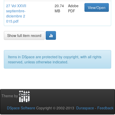
27 Vol XXVII
20.74
Adobe
View/Open
septiembre-
MB
PDF
diciembre 2
015.pdf
Show full item record
Items in DSpace are protected by copyright, with all rights
reserved, unless otherwise indicated.
Theme by
DSpace Software
Copyright © 2002-2013
Duraspace
-
Feedback