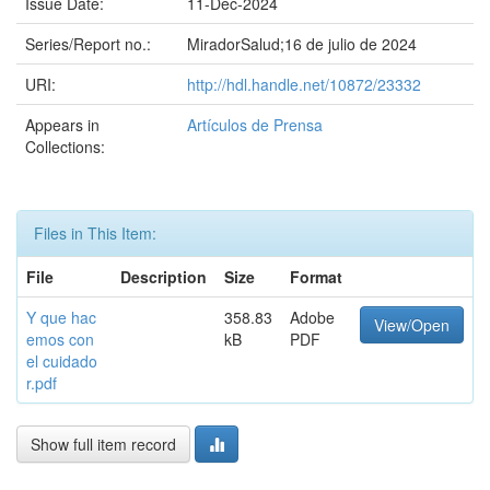
Issue Date:
11-Dec-2024
Series/Report no.:
MiradorSalud;16 de julio de 2024
URI:
http://hdl.handle.net/10872/23332
Appears in
Artículos de Prensa
Collections:
Files in This Item:
File
Description
Size
Format
Y que hac
358.83
Adobe
View/Open
emos con
kB
PDF
el cuidado
r.pdf
Show full item record