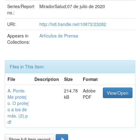
Series/Report
MiradorSalud;07 de julio de 2020
no.:
URI:
http://hdl.handle.net/10872/23282
Appears in
Artículos de Prensa
Collections:
Files in This Item:
File
Description
Size
Format
A. Ponte.
214.78
Adobe
View/Open
Me protej
kB
PDF
o. O protej
o a los de
más. (2).p
df
Show full item record