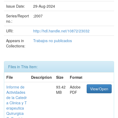
Issue Date:
29-Aug-2024
Series/Report
;2007
no.:
URI:
http://hdl.handle.net/10872/23032
Appears in
Trabajos no publicados
Collections:
Files in This Item:
File
Description
Size
Format
Informe de
93.42
Adobe
View/Open
Actividades
MB
PDF
de la Catedr
a Clinica y T
erapeutica
Quirurgica