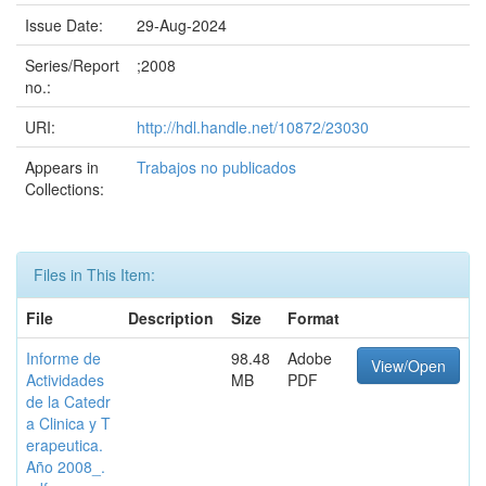
Issue Date:
29-Aug-2024
Series/Report
;2008
no.:
URI:
http://hdl.handle.net/10872/23030
Appears in
Trabajos no publicados
Collections:
Files in This Item:
File
Description
Size
Format
Informe de
98.48
Adobe
View/Open
Actividades
MB
PDF
de la Catedr
a Clinica y T
erapeutica.
Año 2008_.