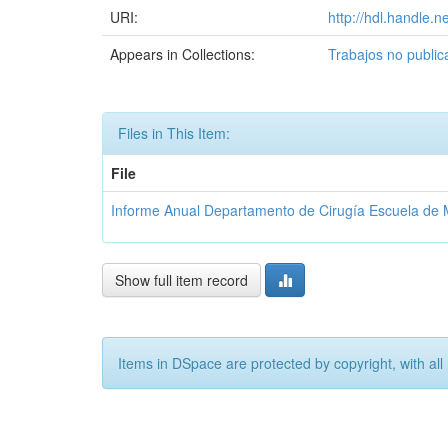
URI:
http://hdl.handle.
Appears in Collections:
Trabajos no publi
Files in This Item:
File
Informe Anual Departamento de Cirugía Escuela de M
Show full item record
Items in DSpace are protected by copyright, with all 