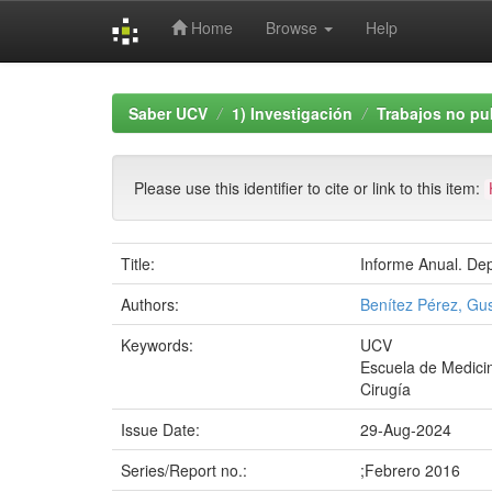
Home
Browse
Help
Skip
navigation
Saber UCV
1) Investigación
Trabajos no pu
Please use this identifier to cite or link to this item:
Title:
Informe Anual. De
Authors:
Benítez Pérez, Gu
Keywords:
UCV
Escuela de Medicin
Cirugía
Issue Date:
29-Aug-2024
Series/Report no.:
;Febrero 2016