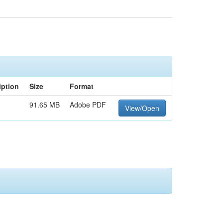
iption
Size
Format
91.65 MB
Adobe PDF
View/Open