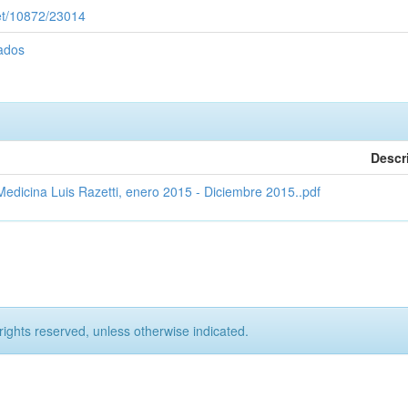
net/10872/23014
cados
Descr
edicina Luis Razetti, enero 2015 - Diciembre 2015..pdf
rights reserved, unless otherwise indicated.