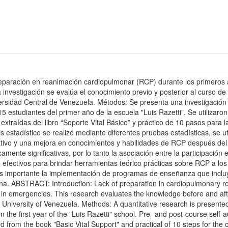
reparación en reanimación cardiopulmonar (RCP) durante los primero
investigación se evalúa el conocimiento previo y posterior al curso d
versidad Central de Venezuela. Métodos: Se presenta una investigación 
5 estudiantes del primer año de la escuela "Luis Razetti". Se utilizaro
xtraídas del libro “Soporte Vital Básico” y práctico de 10 pasos para l
s estadístico se realizó mediante diferentes pruebas estadísticas, se u
cativo y una mejora en conocimientos y habilidades de RCP después de
camente significativas, por lo tanto la asociación entre la participación
 efectivos para brindar herramientas teórico prácticas sobre RCP a los 
 es importante la implementación de programas de enseñanza que inclu
na. ABSTRACT: Introduction: Lack of preparation in cardiopulmonary res
 in emergencies. This research evaluates the knowledge before and afte
al University of Venezuela. Methods: A quantitative research is present
m the first year of the "Luis Razetti" school. Pre- and post-course self
ed from the book "Basic Vital Support" and practical of 10 steps for th