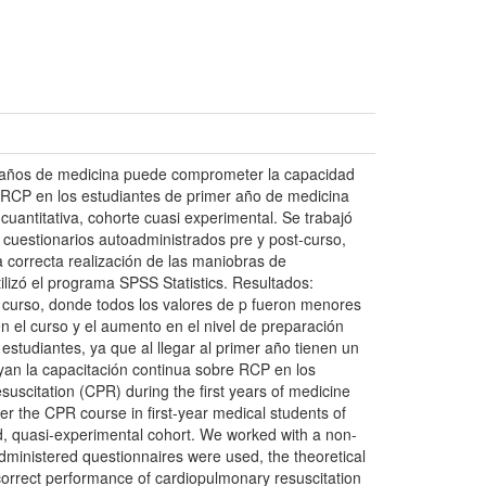
s años de medicina puede comprometer la capacidad
e RCP en los estudiantes de primer año de medicina
cuantitativa, cohorte cuasi experimental. Se trabajó
n cuestionarios autoadministrados pre y post-curso,
a correcta realización de las maniobras de
tilizó el programa SPSS Statistics. Resultados:
l curso, donde todos los valores de p fueron menores
 en el curso y el aumento en el nivel de preparación
estudiantes, ya que al llegar al primer año tienen un
yan la capacitación continua sobre RCP en los
uscitation (CPR) during the first years of medicine
r the CPR course in first-year medical students of
ed, quasi-experimental cohort. We worked with a non-
-administered questionnaires were used, the theoretical
e correct performance of cardiopulmonary resuscitation