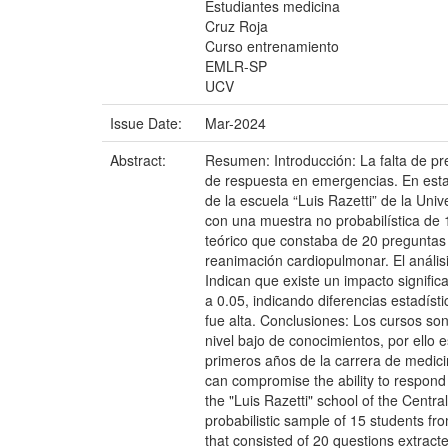
Estudiantes medicina
Cruz Roja
Curso entrenamiento
EMLR-SP
UCV
Issue Date:
Mar-2024
Abstract:
Resumen: Introducción: La falta de p
de respuesta en emergencias. En esta 
de la escuela “Luis Razetti” de la Uni
con una muestra no probabilística de 1
teórico que constaba de 20 preguntas e
reanimación cardiopulmonar. El análisi
Indican que existe un impacto signifi
a 0.05, indicando diferencias estadísti
fue alta. Conclusiones: Los cursos son
nivel bajo de conocimientos, por ello
primeros años de la carrera de medici
can compromise the ability to respond
the "Luis Razetti" school of the Centr
probabilistic sample of 15 students fro
that consisted of 20 questions extract