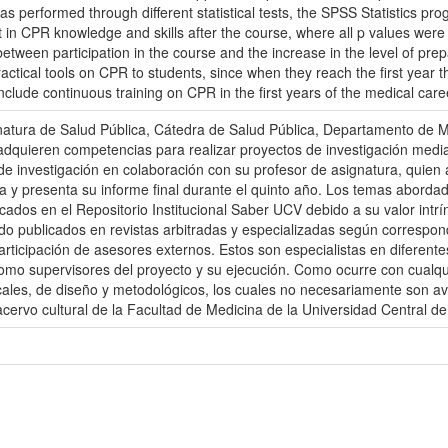
s performed through different statistical tests, the SPSS Statistics pr
in CPR knowledge and skills after the course, where all p values were les
 between participation in the course and the increase in the level of pr
practical tools on CPR to students, since when they reach the first year t
clude continuous training on CPR in the first years of the medical care
gnatura de Salud Pública, Cátedra de Salud Pública, Departamento de M
dquieren competencias para realizar proyectos de investigación media
 de investigación en colaboración con su profesor de asignatura, quien
ta y presenta su informe final durante el quinto año. Los temas aborda
icados en el Repositorio Institucional Saber UCV debido a su valor intr
o publicados en revistas arbitradas y especializadas según correspon
articipación de asesores externos. Estos son especialistas en diferent
mo supervisores del proyecto y su ejecución. Como ocurre con cualquie
ales, de diseño y metodológicos, los cuales no necesariamente son av
acervo cultural de la Facultad de Medicina de la Universidad Central d