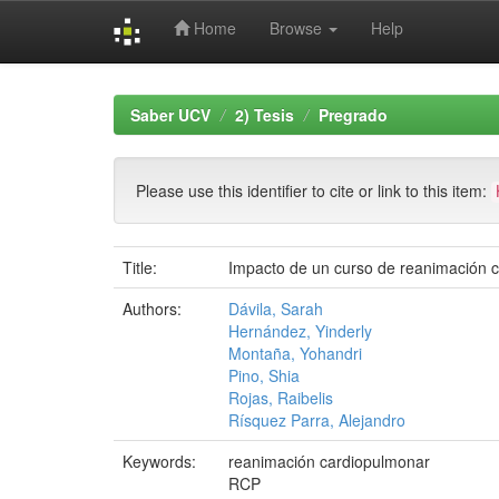
Home
Browse
Help
Skip
navigation
Saber UCV
2) Tesis
Pregrado
Please use this identifier to cite or link to this item:
Title:
Impacto de un curso de reanimación c
Authors:
Dávila, Sarah
Hernández, Yinderly
Montaña, Yohandri
Pino, Shia
Rojas, Raibelis
Rísquez Parra, Alejandro
Keywords:
reanimación cardiopulmonar
RCP