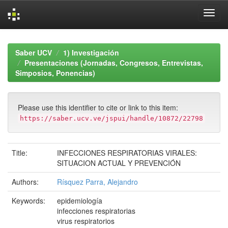
Skip
navigation
Saber UCV
1) Investigación
Presentaciones (Jornadas, Congresos, Entrevistas,
Simposios, Ponencias)
Please use this identifier to cite or link to this item:
https://saber.ucv.ve/jspui/handle/10872/22798
Title:
INFECCIONES RESPIRATORIAS VIRALES:
SITUACION ACTUAL Y PREVENCIÓN
Authors:
Rísquez Parra, Alejandro
Keywords:
epidemiología
infecciones respiratorias
virus respiratorios