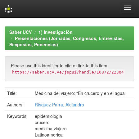
Skip
navigation
Saber UCV
1) Investigación
Presentaciones (Jornadas, Congresos, Entrevistas,
Simposios, Ponencias)
Please use this identifier to cite or link to this item:
https://saber.ucv.ve/jspui/handle/10872/22304
Title:
Medicina del viajero: “En crucero y en el agua”
Authors:
Rísquez Parra, Alejandro
Keywords:
epidemiologia
crucero
medicina viajero
Latinoamerica