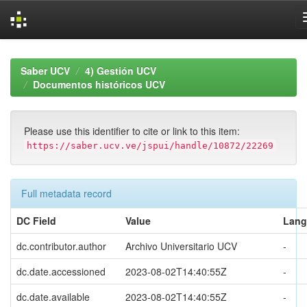
Skip
navigation
Saber UCV
4) Gestión UCV
Documentos históricos UCV
Please use this identifier to cite or link to this item:
https://saber.ucv.ve/jspui/handle/10872/22269
Full metadata record
DC Field
Value
Lang
dc.contributor.author
Archivo Universitario UCV
-
dc.date.accessioned
2023-08-02T14:40:55Z
-
dc.date.available
2023-08-02T14:40:55Z
-