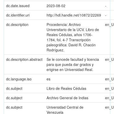
dc.date.issued
2023-08-02
-
dc.identifier.uri
http://hdl.handle.net/10872/22269
-
dc.description
Procedencia: Archivo
en_U
Universitario de la UCV. Libro de
Reales Cédulas, años 1706-
1784, fol. 4-7 Transcripción
paleográfica: David R. Chacón
Rodríguez.
dc.description.abstract
Se le concede facultad y licencia
en_U
para que pueda dar grados y
erigirse en Universidad Real.
dc.language.iso
es
en_U
dc.subject
Libro de Reales Cédulas
en_U
dc.subject
Archivo General de Indias
en_U
dc.subject
Universidad Central de
en_U
Venezuela