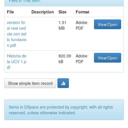
Files in This Item:
File
Description
Size
Format
version fin
1.51
Adobe
View/Open
al real ced
MB
PDF
ula con sel
lo fundacio
n.pdf
Historia de
820.39
Adobe
View/Open
la UCV 1.p
kB
PDF
df
Show simple item record
Items in DSpace are protected by copyright, with all rights
reserved, unless otherwise indicated.