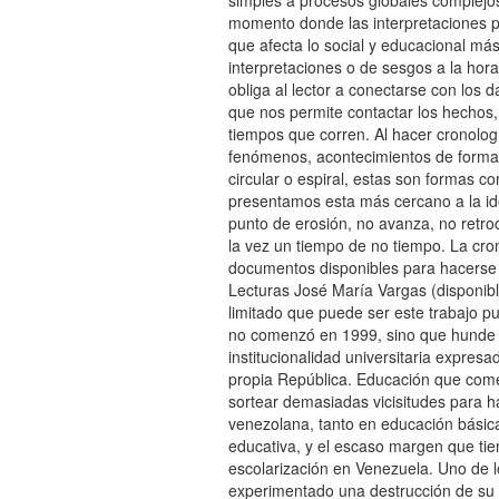
simples a procesos globales complejos
momento donde las interpretaciones per
que afecta lo social y educacional más
interpretaciones o de sesgos a la hora
obliga al lector a conectarse con los 
que nos permite contactar los hechos, 
tiempos que corren. Al hacer cronolog
fenómenos, acontecimientos de forma l
circular o espiral, estas son formas c
presentamos esta más cercano a la ide
punto de erosión, no avanza, no retro
la vez un tiempo de no tiempo. La cro
documentos disponibles para hacerse 
Lecturas José María Vargas (disponib
limitado que puede ser este trabajo p
no comenzó en 1999, sino que hunde su
institucionalidad universitaria expresa
propia República. Educación que com
sortear demasiadas vicisitudes para h
venezolana, tanto en educación básica,
educativa, y el escaso margen que tien
escolarización en Venezuela. Uno de l
experimentado una destrucción de su s