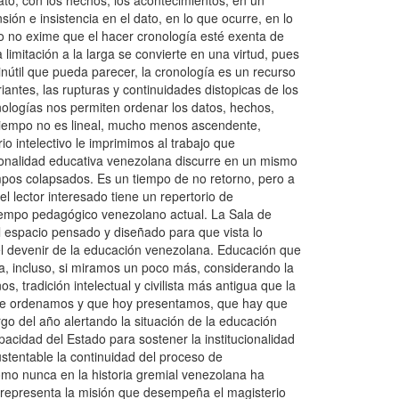
ato, con los hechos, los acontecimientos, en un
ión e insistencia en el dato, en lo que ocurre, en lo
Eso no exime que el hacer cronología esté exenta de
limitación a la larga se convierte en una virtud, pues
 inútil que pueda parecer, la cronología es un recurso
iantes, las rupturas y continuidades distopicas de los
nologías nos permiten ordenar los datos, hechos,
 tiempo no es lineal, mucho menos ascendente,
io intelectivo le imprimimos al trabajo que
cionalidad educativa venezolana discurre en un mismo
empos colapsados. Es un tiempo de no retorno, pero a
 lector interesado tiene un repertorio de
tiempo pedagógico venezolano actual. La Sala de
 espacio pensado y diseñado para que vista lo
 el devenir de la educación venezolana. Educación que
a, incluso, si miramos un poco más, considerando la
, tradición intelectual y civilista más antigua que la
que ordenamos y que hoy presentamos, que hay que
go del año alertando la situación de la educación
acidad del Estado para sostener la institucionalidad
ustentable la continuidad del proceso de
omo nunca en la historia gremial venezolana ha
o representa la misión que desempeña el magisterio