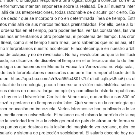
. Hacer cronologías responde a otra lógica, obliga a conectar con el d
formativas intentan imponerse sobre la realidad. De allí nuestra intens
 allá de las interpretaciones, todas razonable de discutir, por cierto. 
 de decidir que se incorpora o no en determinada línea de tiempo. Esta 
datos más allá de sus marcos teóricos preinstalados. Por ello, pese a lo
ordenarlos en el tiempo, para poder leerlos, ver las constantes, las var
ías nos enfrentamos a otro problema, el problema del tiempo. Las cro
ineal, como si el tiempo fuera lineal, pero sabemos que no es así, el
omo interpretamos nuestro acontecer. El acontecer que en nuestro arbitr
a de colapso y no de revolución. No hay revolución porque la institu
cede, se disuelve. Se disuelve el tiempo en el entrecruzamiento de ti
nología que hacemos en Memoria Educativa Venezolana no viaja sola, el
de las interpretaciones necesarias que permitan romper el bucle del 
le en: https://app.box.com/s/r9za555o4801k7b1uiudhcqflqvk8no6) es el
untual de la cronología, pueda hacerse una visión más histórica sobre
s raíces en nuestra larga, compleja y complicada historia republican
da hoy en la Universidad Central de Venezuela, que arriba a sus 300 años
enzó a gestarse en tiempos coloniales. Qué vemos en la cronología 
acer educación en Venezuela. Varios informes se han publicado a lo lar
 media como universitaria. El balance es el mismo la perdida de la cap
e la sociedad frente a la crisis general de país de afrontar de forma s
os puntos que destaca es la lesión del magisterio venezolano, quien c
alario y sistema de protección sociolaboral. El salario docente hoy n