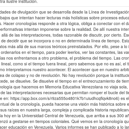
 ilustre institución.
idades de divulgación que se desarrolla desde la Línea de Investigac
rabajos que intentan hacer lecturas más holísticas sobre procesos educ
. Hacer cronologías responde a otra lógica, obliga a conectar con el d
formativas intentan imponerse sobre la realidad. De allí nuestra intens
 allá de las interpretaciones, todas razonable de discutir, por cierto. 
 de decidir que se incorpora o no en determinada línea de tiempo. Esta 
datos más allá de sus marcos teóricos preinstalados. Por ello, pese a lo
ordenarlos en el tiempo, para poder leerlos, ver las constantes, las var
ías nos enfrentamos a otro problema, el problema del tiempo. Las cro
ineal, como si el tiempo fuera lineal, pero sabemos que no es así, el
omo interpretamos nuestro acontecer. El acontecer que en nuestro arbitr
a de colapso y no de revolución. No hay revolución porque la institu
cede, se disuelve. Se disuelve el tiempo en el entrecruzamiento de ti
nología que hacemos en Memoria Educativa Venezolana no viaja sola, el
de las interpretaciones necesarias que permitan romper el bucle del 
le en: https://app.box.com/s/r9za555o4801k7b1uiudhcqflqvk8no6) es el
untual de la cronología, pueda hacerse una visión más histórica sobre
s raíces en nuestra larga, compleja y complicada historia republican
da hoy en la Universidad Central de Venezuela, que arriba a sus 300 años
enzó a gestarse en tiempos coloniales. Qué vemos en la cronología 
acer educación en Venezuela. Varios informes se han publicado a lo lar