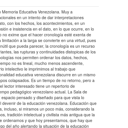
ión Memoria Educativa Venezolana. Muy a
acionales en un intento de dar interpretaciones
ato, con los hechos, los acontecimientos, en un
ión e insistencia en el dato, en lo que ocurre, en lo
Eso no exime que el hacer cronología esté exenta de
limitación a la larga se convierte en una virtud, pues
 inútil que pueda parecer, la cronología es un recurso
iantes, las rupturas y continuidades distopicas de los
nologías nos permiten ordenar los datos, hechos,
 tiempo no es lineal, mucho menos ascendente,
io intelectivo le imprimimos al trabajo que
cionalidad educativa venezolana discurre en un mismo
empos colapsados. Es un tiempo de no retorno, pero a
 lector interesado tiene un repertorio de
tiempo pedagógico venezolano actual. La Sala de
 espacio pensado y diseñado para que vista lo
 el devenir de la educación venezolana. Educación que
a, incluso, si miramos un poco más, considerando la
, tradición intelectual y civilista más antigua que la
que ordenamos y que hoy presentamos, que hay que
go del año alertando la situación de la educación