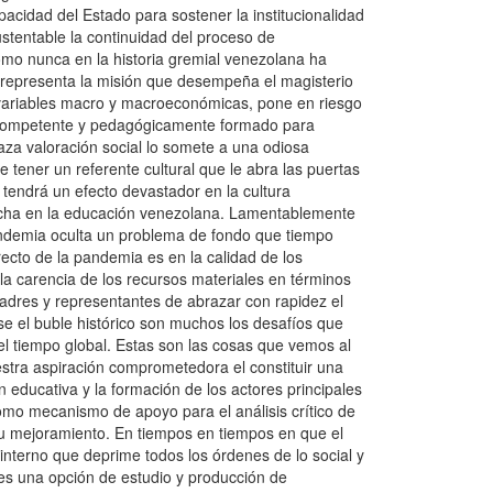
acidad del Estado para sostener la institucionalidad
ustentable la continuidad del proceso de
omo nunca en la historia gremial venezolana ha
o representa la misión que desempeña el magisterio
 variables macro y macroeconómicas, pone en riesgo
te competente y pedagógicamente formado para
aza valoración social lo somete a una odiosa
ener un referente cultural que le abra las puertas
 tendrá un efecto devastador en la cultura
archa en la educación venezolana. Lamentablemente
pandemia oculta un problema de fondo que tiempo
ecto de la pandemia es en la calidad de los
a carencia de los recursos materiales en términos
padres y representantes de abrazar con rapidez el
se el buble histórico son muchos los desafíos que
el tiempo global. Estas son las cosas que vemos al
stra aspiración comprometedora el constituir una
n educativa y la formación de los actores principales
omo mecanismo de apoyo para el análisis crítico de
u mejoramiento. En tiempos en tiempos en que el
nterno que deprime todos los órdenes de lo social y
es una opción de estudio y producción de