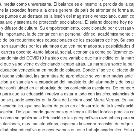
 media como universitaria. El balance es el mismo la perdida de la cap
e la sociedad frente a la crisis general de país de afrontar de forma s
os puntos que destaca es la lesión del magisterio venezolano, quien c
alario y sistema de protección sociolaboral. El salario docente hoy n
 y difusor de cultura. Su empobrecimiento, condicionado por diversas
lo más importante, la de contar con un personal idóneo, académicamen
d de los requerimientos educacionales de los escolares de hoy. Su esc
son asumidos por los alumnos que ven mermados sus posibilidades de t
 carrera docente -tanto laboral, social, económica como políticamente-
pandemia del COVID19 ha sido otra variable que ha incidido en la m
dad que ya se viene evidenciando tiempo atrás. La narrativa sobre la 
ducación venezolana en modo de colapso. Donde sí se ve el efecto dir
a buena voluntad, las garantías de aprendizaje se ven mermadas ante l
ción a distancia y la capacidad del magisterio, del alumnado y de los 
 dar continuidad en el abordaje de los contenidos escolares. De romper
 para que su educación vuelva a estar a todo con las circunstancias d
que se puede acceder en la Sala de Lectura José María Vargas. Es nue
er académico, que sea factor de peso en el desarrollo de la investigació
ucación. De igual modo queremos que tenga utilidad teórico práctica c
 como se gobierna la Educación y las perspectivas razonables para s
utaciones, muy mal atendidas, espolean la severa recesión de origen i
a dinámica educativa que observamos en este trabajo académico. Esta 