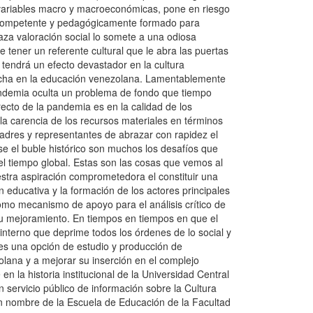
 variables macro y macroeconómicas, pone en riesgo
te competente y pedagógicamente formado para
aza valoración social lo somete a una odiosa
ener un referente cultural que le abra las puertas
 tendrá un efecto devastador en la cultura
archa en la educación venezolana. Lamentablemente
pandemia oculta un problema de fondo que tiempo
ecto de la pandemia es en la calidad de los
a carencia de los recursos materiales en términos
padres y representantes de abrazar con rapidez el
se el buble histórico son muchos los desafíos que
el tiempo global. Estas son las cosas que vemos al
stra aspiración comprometedora el constituir una
n educativa y la formación de los actores principales
omo mecanismo de apoyo para el análisis crítico de
u mejoramiento. En tiempos en tiempos en que el
nterno que deprime todos los órdenes de lo social y
es una opción de estudio y producción de
ana y a mejorar su inserción en el complejo
n la historia institucional de la Universidad Central
 servicio público de información sobre la Cultura
en nombre de la Escuela de Educación de la Facultad