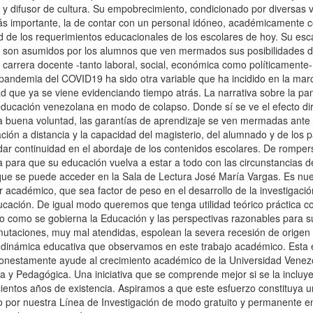
 y difusor de cultura. Su empobrecimiento, condicionado por diversas
lo más importante, la de contar con un personal idóneo, académicamen
d de los requerimientos educacionales de los escolares de hoy. Su esc
son asumidos por los alumnos que ven mermados sus posibilidades de t
 carrera docente -tanto laboral, social, económica como políticamente-
pandemia del COVID19 ha sido otra variable que ha incidido en la m
dad que ya se viene evidenciando tiempo atrás. La narrativa sobre la 
ducación venezolana en modo de colapso. Donde sí se ve el efecto dir
a buena voluntad, las garantías de aprendizaje se ven mermadas ante l
ción a distancia y la capacidad del magisterio, del alumnado y de los 
 dar continuidad en el abordaje de los contenidos escolares. De romper
 para que su educación vuelva a estar a todo con las circunstancias d
que se puede acceder en la Sala de Lectura José María Vargas. Es nue
er académico, que sea factor de peso en el desarrollo de la investigació
ucación. De igual modo queremos que tenga utilidad teórico práctica c
 como se gobierna la Educación y las perspectivas razonables para s
utaciones, muy mal atendidas, espolean la severa recesión de origen i
a dinámica educativa que observamos en este trabajo académico. Esta 
nestamente ayude al crecimiento académico de la Universidad Venezol
a y Pedagógica. Una iniciativa que se comprende mejor si se la incluye e
ientos años de existencia. Aspiramos a que este esfuerzo constituya un
do por nuestra Línea de Investigación de modo gratuito y permanente 