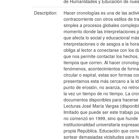
de Humanidades y Educación de nuestra
Description:
Hacer cronologías es una de las activ
contracorriente con otros estilos de t
simples a procesos globales complejos
momento donde las interpretaciones per
que afecta lo social y educacional más
interpretaciones o de sesgos a la hora
obliga al lector a conectarse con los 
que nos permite contactar los hechos, 
tiempos que corren. Al hacer cronolog
fenómenos, acontecimientos de forma l
circular o espiral, estas son formas c
presentamos esta más cercano a la ide
punto de erosión, no avanza, no retro
la vez un tiempo de no tiempo. La cro
documentos disponibles para hacerse 
Lecturas José María Vargas (disponib
limitado que puede ser este trabajo p
no comenzó en 1999, sino que hunde su
institucionalidad universitaria expresa
propia República. Educación que com
sortear demasiadas vicisitudes para h