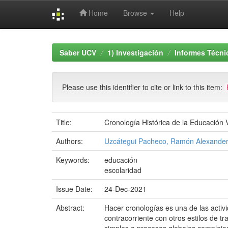
Home
Browse
Help
Skip
navigation
Saber UCV
1) Investigación
Informes Técni
Please use this identifier to cite or link to this item:
Title:
Cronología Histórica de la Educación
Authors:
Uzcátegui Pacheco, Ramón Alexande
Keywords:
educación
escolaridad
Issue Date:
24-Dec-2021
Abstract:
Hacer cronologías es una de las activ
contracorriente con otros estilos de t