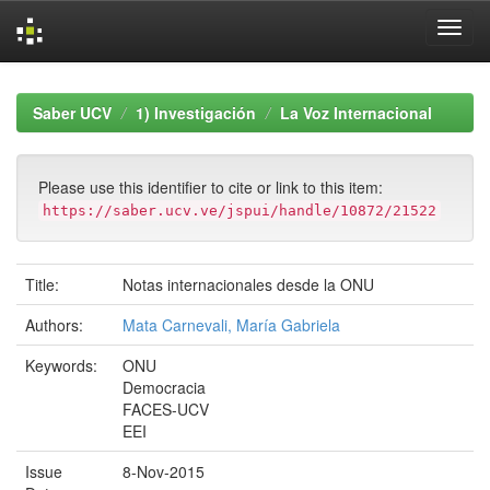
Skip
navigation
Saber UCV
1) Investigación
La Voz Internacional
Please use this identifier to cite or link to this item:
https://saber.ucv.ve/jspui/handle/10872/21522
Title:
Notas internacionales desde la ONU
Authors:
Mata Carnevali, María Gabriela
Keywords:
ONU
Democracia
FACES-UCV
EEI
Issue
8-Nov-2015