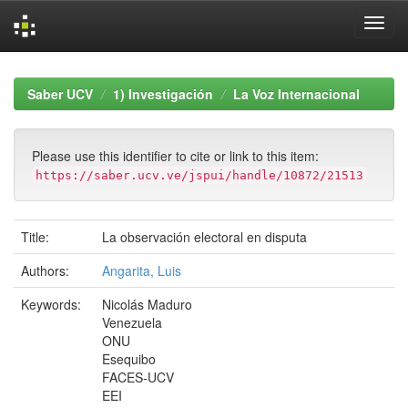
Skip
navigation
Saber UCV
1) Investigación
La Voz Internacional
Please use this identifier to cite or link to this item:
https://saber.ucv.ve/jspui/handle/10872/21513
Title:
La observación electoral en disputa
Authors:
Angarita, Luis
Keywords:
Nicolás Maduro
Venezuela
ONU
Esequibo
FACES-UCV
EEI