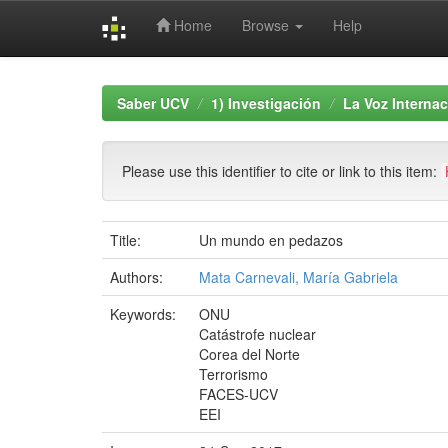
Home
Browse
Help
Skip
navigation
Saber UCV
1) Investigación
La Voz Internac
Please use this identifier to cite or link to this item:
Title:
Un mundo en pedazos
Authors:
Mata Carnevali, María Gabriela
Keywords:
ONU
Catástrofe nuclear
Corea del Norte
Terrorismo
FACES-UCV
EEI