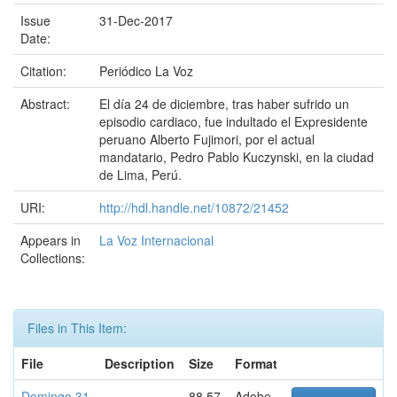
Issue
31-Dec-2017
Date:
Citation:
Periódico La Voz
Abstract:
El día 24 de diciembre, tras haber sufrido un
episodio cardiaco, fue indultado el Expresidente
peruano Alberto Fujimori, por el actual
mandatario, Pedro Pablo Kuczynski, en la ciudad
de Lima, Perú.
URI:
http://hdl.handle.net/10872/21452
Appears in
La Voz Internacional
Collections:
Files in This Item:
File
Description
Size
Format
Domingo 31
88.57
Adobe