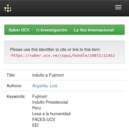
Skip
navigation
Saber UCV
1) Investigación
La Voz Internacional
Please use this identifier to cite or link to this item:
https://saber.ucv.ve/jspui/handle/10872/21452
Title:
indulto a Fujimori
Authors:
Angarita, Luis
Keywords:
Fujimori
Indulto Presidencial
Peru
Lesa a la humanidad
FACES-UCV
EEI