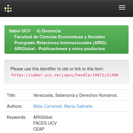
Skip
navigation
Saber UCV
6) Docencia
Facultad de Ciencias Económicas y Sociales
Postgrado Relaciones Internacionales (ARIG).
ARIGlobal - Publicaciones y otros productos
Please use this identifier to cite or link to this item:
https://saber.ucv.ve/jspui/handle/10872/21390
Title:
Venezuela, Soberanía y Derechos Humanos.
Authors:
Mata Carnevali, María Gabriela
Keywords:
ARIGlobal
FACES-UCV
CEAP