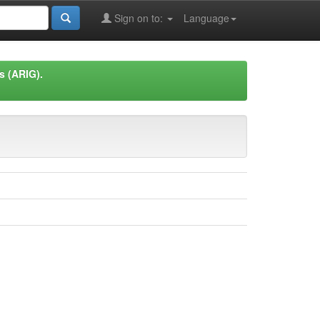
Sign on to:
Language
s (ARIG).