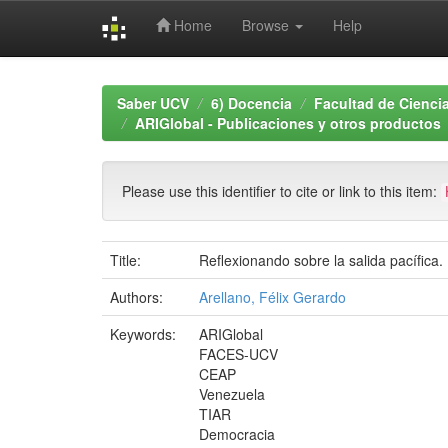
Home
Browse
Help
Skip
navigation
Saber UCV
6) Docencia
Facultad de Cienci
ARIGlobal - Publicaciones y otros productos
Please use this identifier to cite or link to this item:
Title:
Reflexionando sobre la salida pacífica.
Authors:
Arellano, Félix Gerardo
Keywords:
ARIGlobal
FACES-UCV
CEAP
Venezuela
TIAR
Democracia