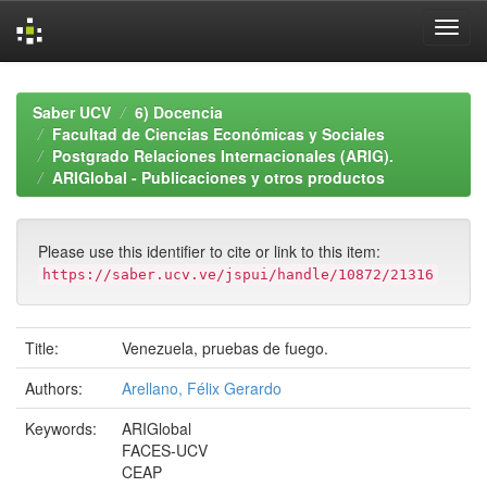
Skip
navigation
Saber UCV
6) Docencia
Facultad de Ciencias Económicas y Sociales
Postgrado Relaciones Internacionales (ARIG).
ARIGlobal - Publicaciones y otros productos
Please use this identifier to cite or link to this item:
https://saber.ucv.ve/jspui/handle/10872/21316
Title:
Venezuela, pruebas de fuego.
Authors:
Arellano, Félix Gerardo
Keywords:
ARIGlobal
FACES-UCV
CEAP