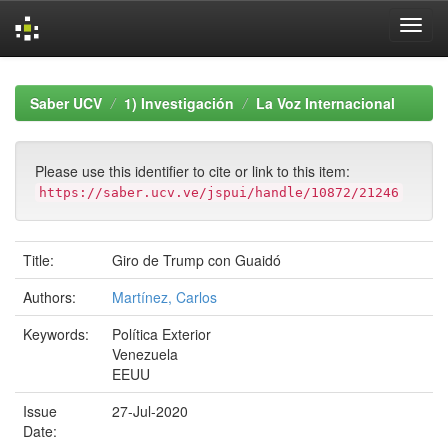
Skip
navigation
Saber UCV
1) Investigación
La Voz Internacional
Please use this identifier to cite or link to this item:
https://saber.ucv.ve/jspui/handle/10872/21246
Title:
Giro de Trump con Guaidó
Authors:
Martínez, Carlos
Keywords:
Política Exterior
Venezuela
EEUU
Issue
27-Jul-2020
Date: