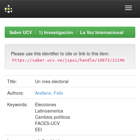
Skip
navigation
Saber UCV
1) Investigación
La Voz Internacional
Please use this identifier to cite or link to this item:
https://saber.ucv.ve/jspui/handle/10872/21196
Title:
Un mes electoral
Authors:
Arellano, Felix
Keywords:
Elecciones
Latinoamerica
Cambios políticos
FACES-UCV
EEI