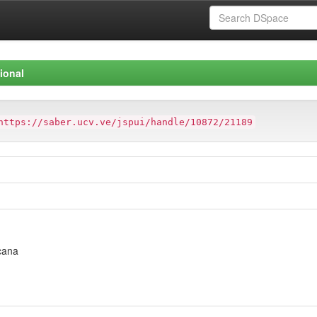
ional
https://saber.ucv.ve/jspui/handle/10872/21189
cana