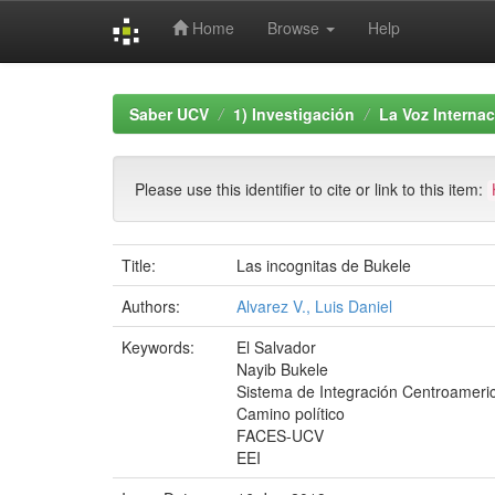
Home
Browse
Help
Skip
navigation
Saber UCV
1) Investigación
La Voz Internac
Please use this identifier to cite or link to this item:
Title:
Las incognitas de Bukele
Authors:
Alvarez V., Luis Daniel
Keywords:
El Salvador
Nayib Bukele
Sistema de Integración Centroameri
Camino político
FACES-UCV
EEI