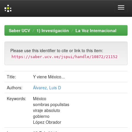
Skip
navigation
Saber UCV
1) Investigación
La Voz Internacional
Please use this identifier to cite or link to this item:
https://saber.ucv.ve/jspui/handle/10872/21152
Title:
Y viene México...
Authors:
Álvarez, Luis D
Keywords:
México
sombras populistas
viraje absoluto
gobierno
López Obrador