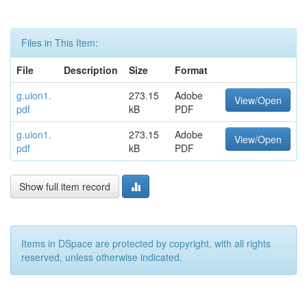
Files in This Item:
File
Description
Size
Format
g.uion1.
273.15
Adobe
View/Open
pdf
kB
PDF
g.uion1.
273.15
Adobe
View/Open
pdf
kB
PDF
Show full item record
Items in DSpace are protected by copyright, with all rights
reserved, unless otherwise indicated.