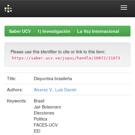
Skip
navigation
Saber UCV
1) Investigación
La Voz Internacional
Please use this identifier to cite or link to this item:
https://saber.ucv.ve/jspui/handle/10872/21073
Title:
Disyuntiva brasileña
Authors:
Alvarez V., Luis Daniel
Keywords:
Brasil
Jair Bolsonaro
Elecciones
Politica
FACES-UCV
EEI