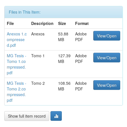
Files in This Item:
File
Description
Size
Format
Anexos 1.c
Anexos
53.88
Adobe
View/Open
ompresse
MB
PDF
d.pdf
MG Tesis -
Tomo 1
127.39
Adobe
View/Open
Tomo 1.co
MB
PDF
mpressed.
pdf
MG Tesis -
Tomo 2
108.56
Adobe
View/Open
Tomo 2.co
MB
PDF
mpressed.
pdf
Show full item record