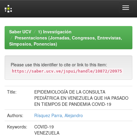
Skip
navigation
Saber UCV
1) Investigación
Presentaciones (Jornadas, Congresos, Entrevistas,
Simposios, Ponencias)
Please use this identifier to cite or link to this item:
https://saber.ucv.ve/jspui/handle/10872/20975
Title:
EPIDEMIOLOGÍA DE LA CONSULTA
PEDIÁTRICA EN VENEZUELA QUE HA PASADO
EN TIEMPOS DE PANDEMIA COVID-19
Authors:
Rísquez Parra, Alejandro
Keywords:
COVID-19
VENEZUELA