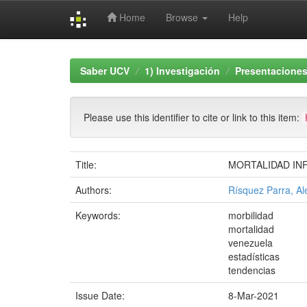
Home
Browse
Help
Skip
navigation
Saber UCV
1) Investigación
Presentaciones
Please use this identifier to cite or link to this item:
Title:
MORTALIDAD INF
Authors:
Rísquez Parra, Al
Keywords:
morbilidad
mortalidad
venezuela
estadísticas
tendencias
Issue Date:
8-Mar-2021