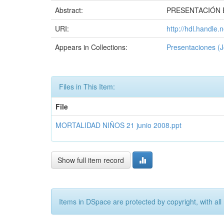
Abstract:
PRESENTACIÓN EN 
URI:
http://hdl.handle
Appears in Collections:
Presentaciones (J
Files in This Item:
File
MORTALIDAD NIÑOS 21 junio 2008.ppt
Show full item record
Items in DSpace are protected by copyright, with all 