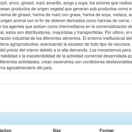
olí, arroz, girasol, maíz amarillo, sorgo y soya; los actores que reali
rocesan productos de origen vegetal que generan sub-productos como el 
harina de girasol, harina de maíz con grasa, harina de soya, melaza, sa
origen animal con el fin de obtener derivados como harinas de carne,
 los agentes que actúan como intermediaros en la comercialización de
ial, estos son distribuidores, mayoristas y transportistas. Por último, 
ón industrial de los diferentes alimentos. El entorno institucional del 
adena agroproductiva; acentuando la escasez de todo tipo de recursos. 
l precio del mismo debido a la alta demanda. Los mecanismos para man
rentabilidad o la insostenibilidad de la actividad comercial desarrollad
 diferentes actividades, crean escenarios con condiciones desfavorables
ma agroalimentario del país.
iption
Size
Format