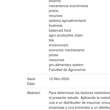
entorno
mecanismos económicos
precio
recursos
sistema agroalimentario
business
balanced food
agro-productive chain
link
environment
economic mechanisms
prices
resources
gro-alimentary system
Facultad de Agronomía
Issue
12-Nov-2020
Date:
Abstract:
Para determinar los factores restricti
el presente estudio. Aplicando la meto
una a un distribuidor de insumos; enc
empresas y una entrevista a un distrib