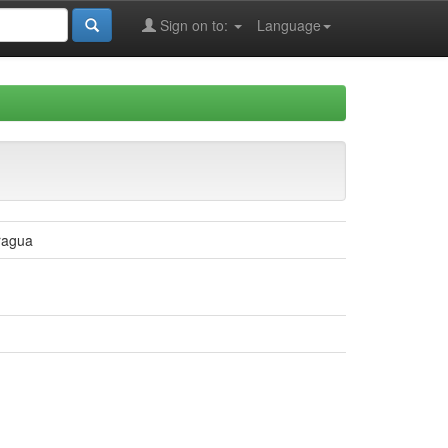
Sign on to:
Language
ragua