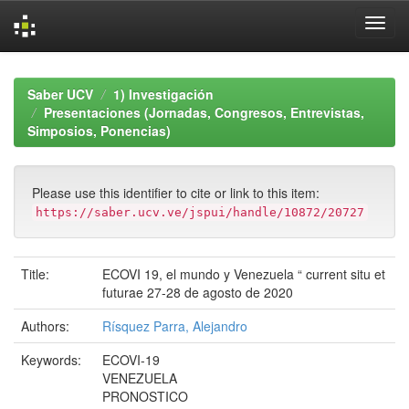
Skip
navigation
Saber UCV
1) Investigación
Presentaciones (Jornadas, Congresos, Entrevistas,
Simposios, Ponencias)
Please use this identifier to cite or link to this item:
https://saber.ucv.ve/jspui/handle/10872/20727
Title:
ECOVI 19, el mundo y Venezuela “ current situ et
futurae 27-28 de agosto de 2020
Authors:
Rísquez Parra, Alejandro
Keywords:
ECOVI-19
VENEZUELA
PRONOSTICO