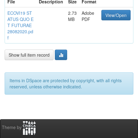
File
Description
Size
Format
ECOVI19 ST
2.73
Adobe
View/Open
ATUS QUO E
MB
PDF
T FUTURAE
28082020.pd
f
Show full item record
Items in DSpace are protected by copyright, with all rights
reserved, unless otherwise indicated.
Theme by