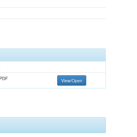
t
 PDF
View/Open