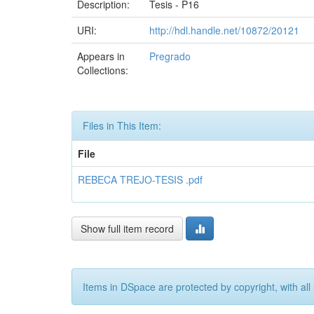
Description:
Tesis - P16
URI:
http://hdl.handle.net/10872/20121
Appears in
Pregrado
Collections:
Files in This Item:
File
REBECA TREJO-TESIS .pdf
Show full item record
Items in DSpace are protected by copyright, with all 