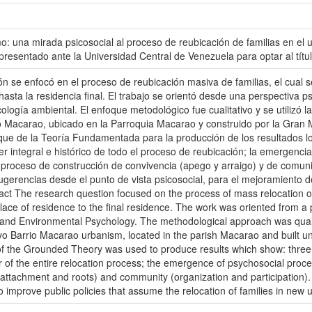
mo: una mirada psicosocial al proceso de reubicación de familias en e
 presentado ante la Universidad Central de Venezuela para optar al títu
n se enfocó en el proceso de reubicación masiva de familias, el cual 
 hasta la residencia final. El trabajo se orientó desde una perspectiva p
cología ambiental. El enfoque metodológico fue cualitativo y se utilizó l
o Macarao, ubicado en la Parroquia Macarao y construido por la Gran M
foque de la Teoría Fundamentada para la producción de los resultados l
ter integral e histórico de todo el proceso de reubicación; la emergen
l proceso de construcción de convivencia (apego y arraigo) y de comuni
gerencias desde el punto de vista psicosocial, para el mejoramiento d
act The research question focused on the process of mass relocation o
place of residence to the final residence. The work was oriented from a
nd Environmental Psychology. The methodological approach was qualit
o Barrio Macarao urbanism, located in the parish Macarao and built un
f the Grounded Theory was used to produce results which show: three d
of the entire relocation process; the emergence of psychosocial process
(attachment and roots) and community (organization and participation).
to improve public policies that assume the relocation of families in new