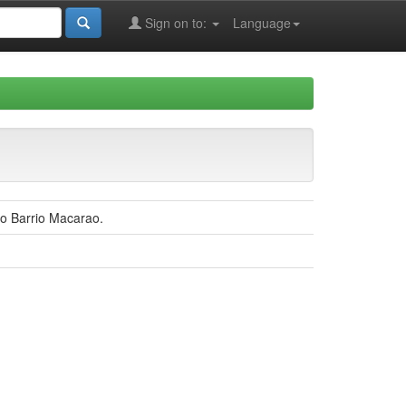
Sign on to:
Language
vo Barrio Macarao.