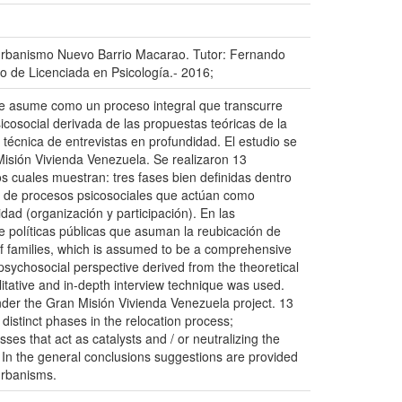
l urbanismo Nuevo Barrio Macarao. Tutor: Fernando
lo de Licenciada en Psicología.- 2016;
se asume como un proceso integral que transcurre
sicosocial derivada de las propuestas teóricas de la
a técnica de entrevistas en profundidad. El estudio se
isión Vivienda Venezuela. Se realizaron 13
os cuales muestran: tres fases bien definidas dentro
cia de procesos psicosociales que actúan como
dad (organización y participación). En las
e políticas públicas que asuman la reubicación de
f families, which is assumed to be a comprehensive
 psychosocial perspective derived from the theoretical
ative and in-depth interview technique was used.
der the Gran Misión Vivienda Venezuela project. 13
istinct phases in the relocation process;
es that act as catalysts and / or neutralizing the
 In the general conclusions suggestions are provided
 urbanisms.