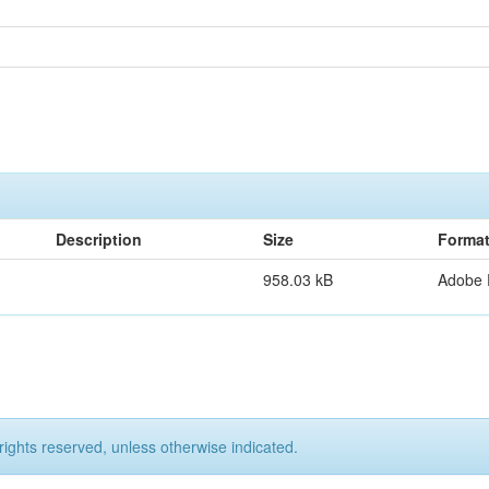
Description
Size
Forma
958.03 kB
Adobe
rights reserved, unless otherwise indicated.