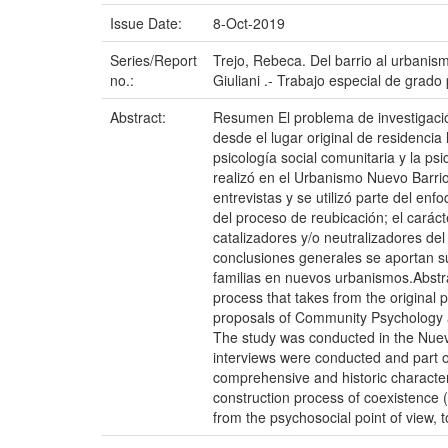
Issue Date:
8-Oct-2019
Series/Report
Trejo, Rebeca. Del barrio al urbanis
no.:
Giuliani .- Trabajo especial de grado
Abstract:
Resumen El problema de investigació
desde el lugar original de residencia
psicología social comunitaria y la psi
realizó en el Urbanismo Nuevo Barri
entrevistas y se utilizó parte del en
del proceso de reubicación; el carác
catalizadores y/o neutralizadores de
conclusiones generales se aportan su
familias en nuevos urbanismos.Abstr
process that takes from the original 
proposals of Community Psychology a
The study was conducted in the Nuev
interviews were conducted and part o
comprehensive and historic character 
construction process of coexistence 
from the psychosocial point of view, 