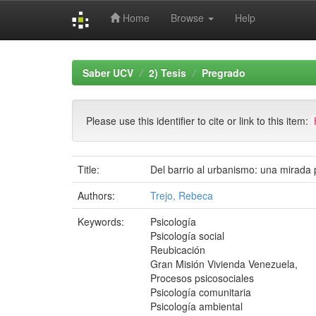
Home
Browse
Help
Skip
navigation
Saber UCV
2) Tesis
Pregrado
Please use this identifier to cite or link to this item:
Title:
Del barrio al urbanismo: una mirada 
Authors:
Trejo, Rebeca
Keywords:
Psicología
Psicología social
Reubicación
Gran Misión Vivienda Venezuela,
Procesos psicosociales
Psicología comunitaria
Psicología ambiental