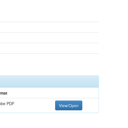
rmat
obe PDF
View/Open