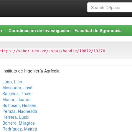
n
Coordinación de Investigación - Facultad de Agronomía
https://saber.ucv.ve/jspui/handle/10872/19376
Instituto de Ingeniería Agrícola
Lugo, Lino
Mosquera, José
Sánchez, Thais
Munar, Libardo
Bulhosen, Hessen
Peraza, Nadhesda
Herrera, Lusbi
Borrero, Milagros
Rodríguez, Mairett