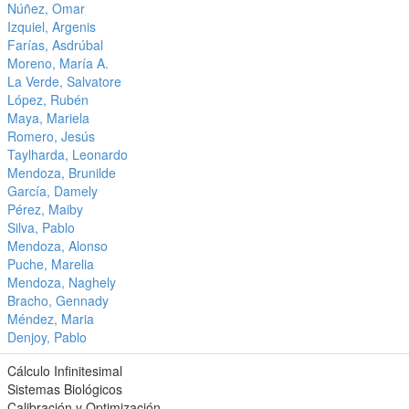
Núñez, Omar
Izquiel, Argenis
Farías, Asdrúbal
Moreno, María A.
La Verde, Salvatore
López, Rubén
Maya, Mariela
Romero, Jesús
Taylharda, Leonardo
Mendoza, Brunilde
García, Damely
Pérez, Maiby
Silva, Pablo
Mendoza, Alonso
Puche, Marelia
Mendoza, Naghely
Bracho, Gennady
Méndez, Maria
Denjoy, Pablo
Cálculo Infinitesimal
Sistemas Biológicos
Calibración y Optimización