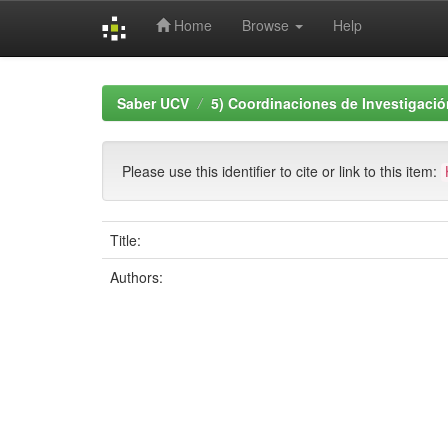
Home
Browse
Help
Skip
navigation
Saber UCV
5) Coordinaciones de Investigació
Please use this identifier to cite or link to this item:
Title:
Authors: