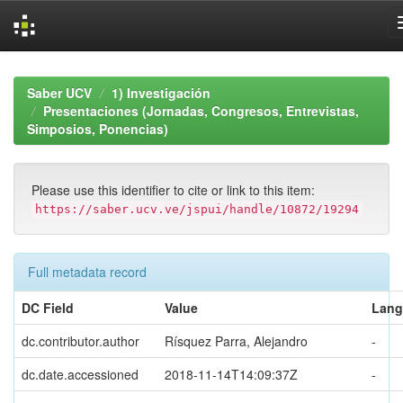
Skip
navigation
Saber UCV
1) Investigación
Presentaciones (Jornadas, Congresos, Entrevistas,
Simposios, Ponencias)
Please use this identifier to cite or link to this item:
https://saber.ucv.ve/jspui/handle/10872/19294
Full metadata record
DC Field
Value
Lang
dc.contributor.author
Rísquez Parra, Alejandro
-
dc.date.accessioned
2018-11-14T14:09:37Z
-