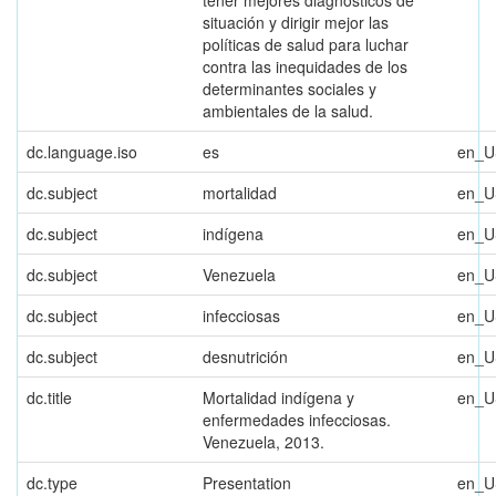
tener mejores diagnósticos de
situación y dirigir mejor las
políticas de salud para luchar
contra las inequidades de los
determinantes sociales y
ambientales de la salud.
dc.language.iso
es
en_U
dc.subject
mortalidad
en_U
dc.subject
indígena
en_U
dc.subject
Venezuela
en_U
dc.subject
infecciosas
en_U
dc.subject
desnutrición
en_U
dc.title
Mortalidad indígena y
en_U
enfermedades infecciosas.
Venezuela, 2013.
dc.type
Presentation
en_U