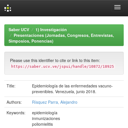
Skip
navigation
Saber UCV
1) Investigación
Presentaciones (Jornadas, Congresos, Entrevistas,
Simposios, Ponencias)
Please use this identifier to cite or link to this item:
https://saber.ucv.ve/jspui/handle/10872/18925
Title:
Epidemiología de las enfermedades vacuno-
prevenibles. Venezuela, junio 2018.
Authors:
Rísquez Parra, Alejandro
Keywords:
epidemiología
inmunizaciones
poliomielitis