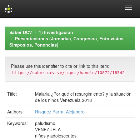
Skip
navigation
Saber UCV
1) Investigación
Presentaciones (Jornadas, Congresos, Entrevistas,
Simposios, Ponencias)
Please use this identifier to cite or link to this item:
https://saber.ucv.ve/jspui/handle/10872/18542
Title:
Malaria ¿Por qué el resurgimiento? y la situación
de los niños Venezuela 2018
Authors:
Rísquez Parra, Alejandro
Keywords:
paludismo
VENEZUELA
niños y adolescentes