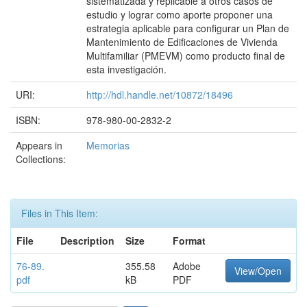
sistematizada y replicable a otros casos de
estudio y lograr como aporte proponer una
estrategia aplicable para configurar un Plan de
Mantenimiento de Edificaciones de Vivienda
Multifamiliar (PMEVM) como producto final de
esta investigación.
URI:
http://hdl.handle.net/10872/18496
ISBN:
978-980-00-2832-2
Appears in
Memorias
Collections:
Files in This Item:
File
Description
Size
Format
76-89.
355.58
Adobe
View/Open
pdf
kB
PDF