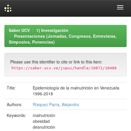
Skip
navigation
Saber UCV
1) Investigación
Presentaciones (Jornadas, Congresos, Entrevistas,
Simposios, Ponencias)
Please use this identifier to cite or link to this item:
https://saber.ucv.ve/jspui/handle/10872/18488
Title:
Epidemiología de la malnutrición en Venezuela
1996-2018
Authors:
Rísquez Parra, Alejandro
Keywords:
malnutrición
obesidad
desnutrición