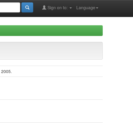
Sign on to:
Language
y 2005.