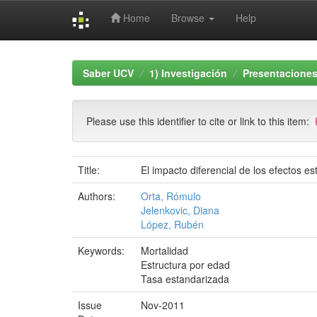
Home
Browse
Help
Skip
navigation
Saber UCV
1) Investigación
Presentaciones
Please use this identifier to cite or link to this item:
Title:
El impacto diferencial de los efectos e
Authors:
Orta, Rómulo
Jelenkovic, Diana
López, Rubén
Keywords:
Mortalidad
Estructura por edad
Tasa estandarizada
Issue
Nov-2011