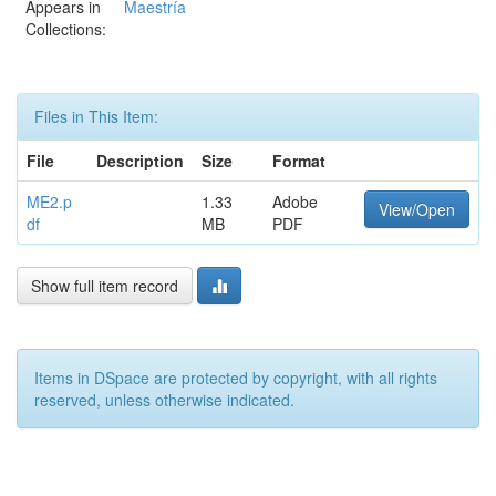
Appears in
Maestría
Collections:
Files in This Item:
File
Description
Size
Format
ME2.p
1.33
Adobe
View/Open
df
MB
PDF
Show full item record
Items in DSpace are protected by copyright, with all rights
reserved, unless otherwise indicated.