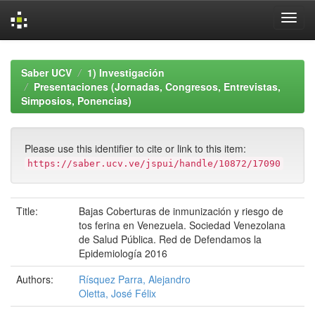
Skip
navigation
Saber UCV
1) Investigación
Presentaciones (Jornadas, Congresos, Entrevistas,
Simposios, Ponencias)
Please use this identifier to cite or link to this item:
https://saber.ucv.ve/jspui/handle/10872/17090
Title:
Bajas Coberturas de inmunización y riesgo de
tos ferina en Venezuela. Sociedad Venezolana
de Salud Pública. Red de Defendamos la
Epidemiología 2016
Authors:
Rísquez Parra, Alejandro
Oletta, José Félix