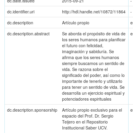
dc.date.issued
2015-09-21
-
dc.identifier.uri
http://hdl.handle.net/10872/11864
-
dc.description
Artículo propio
e
dc.description.abstract
Se aborda el propósito de vida de
e
los seres humanos para planificar
el futuro con felicidad,
imaginación y sabiduría. Se
afirma que los seres humanos
siempre buscamos un sentido de
vida. Se razona sobre el
significado del poder, así como lo
importante de tenerlo y utilizarlo
para tener un sentido de vida. Se
desarrolla un ejercicio espiritual y
potenciadores espirituales
dc.description.sponsorship
Artículo propio exclusivo para el
e
espacio del Prof. Dr. Sergio
Teijero en el Repositorio
Institucional Saber UCV.