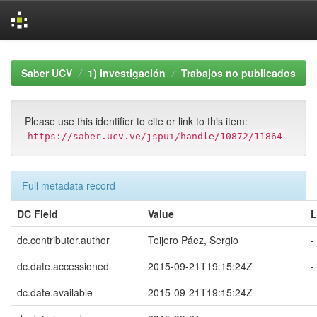
Skip
navigation
Saber UCV
1) Investigación
Trabajos no publicados
Please use this identifier to cite or link to this item:
https://saber.ucv.ve/jspui/handle/10872/11864
Full metadata record
DC Field
Value
L
dc.contributor.author
Teijero Páez, Sergio
-
dc.date.accessioned
2015-09-21T19:15:24Z
-
dc.date.available
2015-09-21T19:15:24Z
-