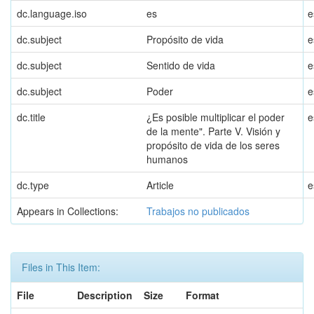
dc.language.iso
es
e
dc.subject
Propósito de vida
e
dc.subject
Sentido de vida
e
dc.subject
Poder
e
dc.title
¿Es posible multiplicar el poder
e
de la mente". Parte V. Visión y
propósito de vida de los seres
humanos
dc.type
Article
e
Appears in Collections:
Trabajos no publicados
Files in This Item:
File
Description
Size
Format