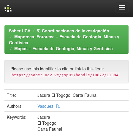
Skip
navigation
Saber UCV
5) Coordinaciones de Investigación
Mapoteca, Fototeca – Escuela de Geología, Minas y
Geofísica
Mapas – Escuela de Geología, Minas y Geofísica
Please use this identifier to cite or link to this item:
https://saber.ucv.ve/jspui/handle/10872/11384
Title:
Jacura El Togogo. Carta Faunal
Authors:
Vasquez, R.
Keywords:
Jacura
El Togogo
Carta Faunal