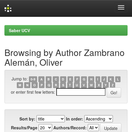
Skip
navigation
Saber UCV
Browsing by Author Zambrano
Alemán, Oliver
Jump to:
0-9
A
B
C
D
E
F
G
H
I
J
K
L
M
N
O
P
Q
R
S
T
U
V
W
X
Y
Z
or enter first few letters:
Sort by:
In order:
Results/Page
Authors/Record: