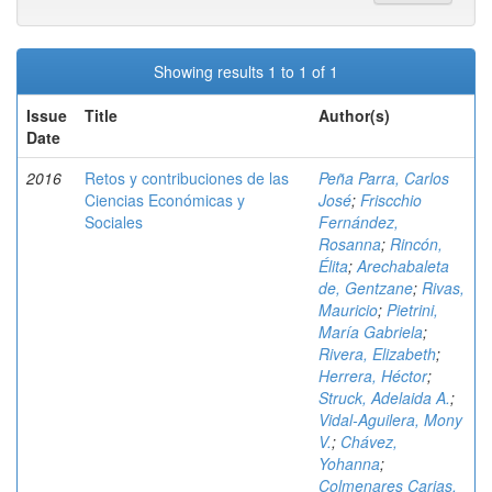
Showing results 1 to 1 of 1
Issue
Title
Author(s)
Date
2016
Retos y contribuciones de las
Peña Parra, Carlos
Ciencias Económicas y
José
;
Friscchio
Sociales
Fernández,
Rosanna
;
Rincón,
Élita
;
Arechabaleta
de, Gentzane
;
Rivas,
Mauricio
;
Pietrini,
María Gabriela
;
Rivera, Elizabeth
;
Herrera, Héctor
;
Struck, Adelaida A.
;
Vidal-Aguilera, Mony
V.
;
Chávez,
Yohanna
;
Colmenares Carias,